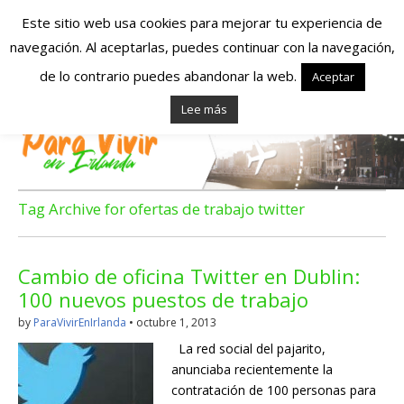
Este sitio web usa cookies para mejorar tu experiencia de
navegación. Al aceptarlas, puedes continuar con la navegación,
Españoles en
de lo contrario puedes abandonar la web.
Aceptar
Lee más
Irlanda – Vivir en
Irlanda – Trabajo
en Irlanda –
Tag Archive for ofertas de trabajo twitter
Alojamiento en
Cambio de oficina Twitter en Dublin:
Irlanda
100 nuevos puestos de trabajo
by
ParaVivirEnIrlanda
•
octubre 1, 2013
Blog dedicado a los que viven, estudian y trabajan en
La red social del pajarito,
Irlanda!
anunciaba recientemente la
contratación de 100 personas para