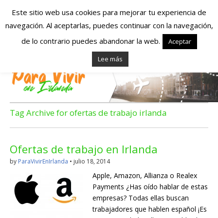
Este sitio web usa cookies para mejorar tu experiencia de
navegación. Al aceptarlas, puedes continuar con la navegación,
Españoles en
de lo contrario puedes abandonar la web.
Aceptar
Lee más
Irlanda – Vivir en
Irlanda – Trabajo
en Irlanda –
Tag Archive for ofertas de trabajo irlanda
Alojamiento en
Ofertas de trabajo en Irlanda
Irlanda
by
ParaVivirEnIrlanda
•
julio 18, 2014
Apple, Amazon, Allianza o Realex
Blog dedicado a los que viven, estudian y trabajan en
Payments ¿Has oído hablar de estas
Irlanda!
empresas? Todas ellas buscan
trabajadores que hablen español ¡Es