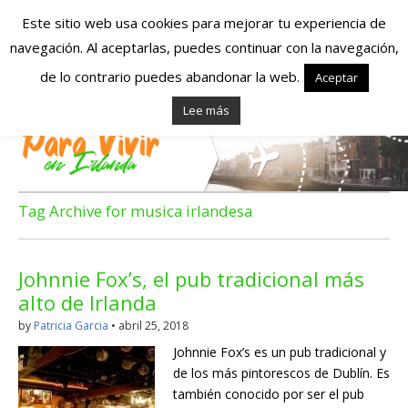
Este sitio web usa cookies para mejorar tu experiencia de
navegación. Al aceptarlas, puedes continuar con la navegación,
Españoles en
de lo contrario puedes abandonar la web.
Aceptar
Lee más
Irlanda – Vivir en
Irlanda – Trabajo
en Irlanda –
Tag Archive for musica irlandesa
Alojamiento en
Johnnie Fox’s, el pub tradicional más
Irlanda
alto de Irlanda
by
Patricia Garcia
•
abril 25, 2018
Blog dedicado a los que viven, estudian y trabajan en
Johnnie Fox’s es un pub tradicional y
Irlanda!
de los más pintorescos de Dublín. Es
también conocido por ser el pub