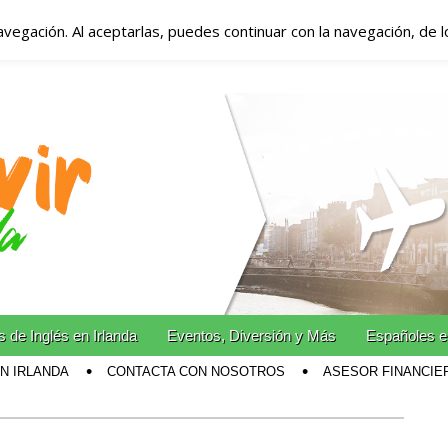
avegación. Al aceptarlas, puedes continuar con la navegación, de 
anda – Vivir en Irla
miento en Irlanda
n Irlanda!
 de Inglés en Irlanda
Eventos, Diversión y Más
Españoles e
EN IRLANDA
CONTACTA CON NOSOTROS
ASESOR FINANCIE