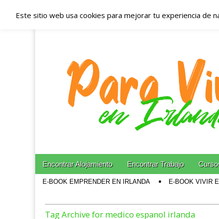
Este sitio web usa cookies para mejorar tu experiencia de n
Españoles en Irl
Irlanda – Aloja
Blog dedicado a los que viven, estudian y trabajan e
Skip to content
Encontrar Alojamiento
Encontrar Trabajo
Cursos
Main menu
E-BOOK EMPRENDER EN IRLANDA
E-BOOK VIVIR 
Sub menu
Tag Archive for medico espanol irlanda