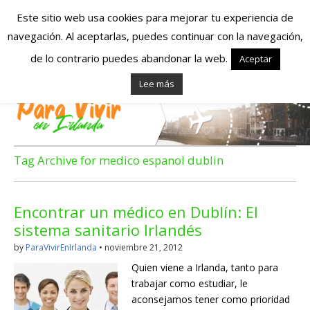
Este sitio web usa cookies para mejorar tu experiencia de
navegación. Al aceptarlas, puedes continuar con la navegación,
Españoles en
de lo contrario puedes abandonar la web.
Aceptar
Lee más
Irlanda – Vivir en
Irlanda – Trabajo
en Irlanda –
Tag Archive for medico espanol dublin
Alojamiento en
Encontrar un médico en Dublín: El
Irlanda
sistema sanitario Irlandés
by
ParaVivirEnIrlanda
•
noviembre 21, 2012
Blog dedicado a los que viven, estudian y trabajan en
Quien viene a Irlanda, tanto para
Irlanda!
trabajar como estudiar, le
aconsejamos tener como prioridad