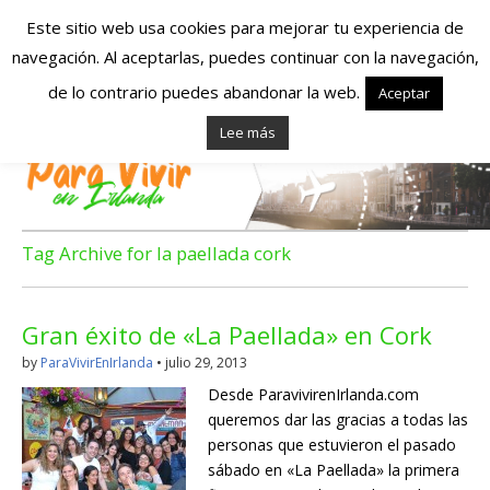
Este sitio web usa cookies para mejorar tu experiencia de
navegación. Al aceptarlas, puedes continuar con la navegación,
Españoles en
de lo contrario puedes abandonar la web.
Aceptar
Lee más
Irlanda – Vivir en
Irlanda – Trabajo
en Irlanda –
Tag Archive for la paellada cork
Alojamiento en
Gran éxito de «La Paellada» en Cork
Irlanda
by
ParaVivirEnIrlanda
•
julio 29, 2013
Desde ParavivirenIrlanda.com
Blog dedicado a los que viven, estudian y trabajan en
queremos dar las gracias a todas las
Irlanda!
personas que estuvieron el pasado
sábado en «La Paellada» la primera