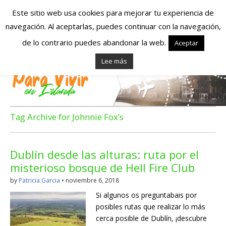
Este sitio web usa cookies para mejorar tu experiencia de
navegación. Al aceptarlas, puedes continuar con la navegación,
Españoles en
de lo contrario puedes abandonar la web.
Aceptar
Lee más
Irlanda – Vivir en
Irlanda – Trabajo
en Irlanda –
Tag Archive for Johnnie Fox’s
Alojamiento en
Dublín desde las alturas: ruta por el
Irlanda
misterioso bosque de Hell Fire Club
by
Patricia Garcia
•
noviembre 6, 2018
Blog dedicado a los que viven, estudian y trabajan en
Si algunos os preguntabais por
Irlanda!
posibles rutas que realizar lo más
cerca posible de Dublín, ¡descubre