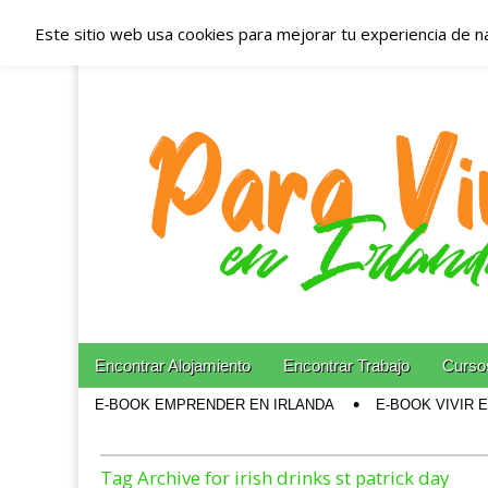
Este sitio web usa cookies para mejorar tu experiencia de n
Españoles en Irl
Irlanda – Aloja
Blog dedicado a los que viven, estudian y trabajan e
Skip to content
Encontrar Alojamiento
Encontrar Trabajo
Cursos
Main menu
E-BOOK EMPRENDER EN IRLANDA
E-BOOK VIVIR 
Sub menu
Tag Archive for irish drinks st patrick day