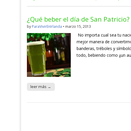
¿Qué beber el día de San Patricio?
by
ParaVivirEnIrlanda
•
marzo 15, 2013
No importa cual sea tu naci
mejor manera de convertirno
banderas, tréboles y símbolo
todo, bebiendo como ¡¡un aut
leer más →