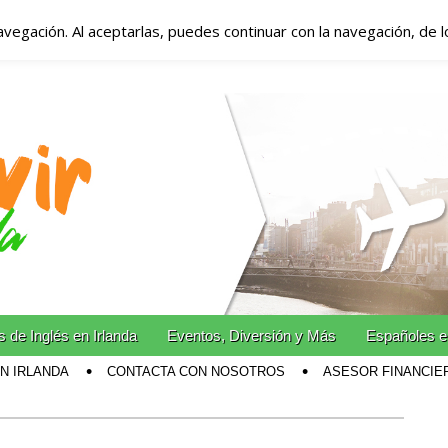
avegación. Al aceptarlas, puedes continuar con la navegación, de 
anda – Vivir en Irla
miento en Irlanda
n Irlanda!
 de Inglés en Irlanda
Eventos, Diversión y Más
Españoles e
EN IRLANDA
CONTACTA CON NOSOTROS
ASESOR FINANCIE