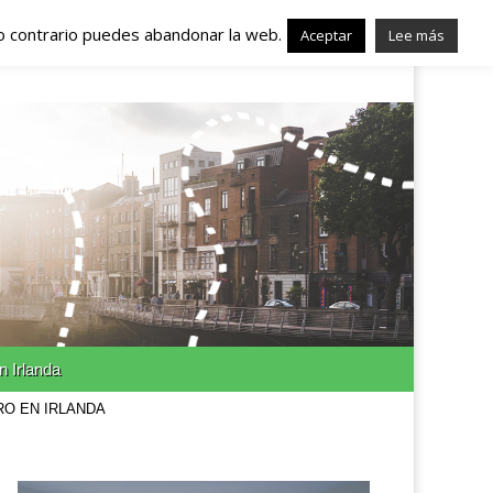
lo contrario puedes abandonar la web.
nda – Trabajo en
Aceptar
Lee más
n Irlanda
RO EN IRLANDA