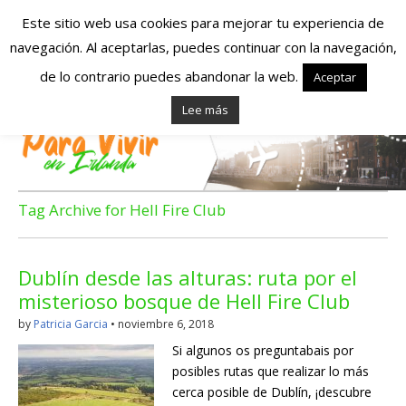
Este sitio web usa cookies para mejorar tu experiencia de
navegación. Al aceptarlas, puedes continuar con la navegación,
Españoles en
de lo contrario puedes abandonar la web.
Aceptar
Lee más
Irlanda – Vivir en
Irlanda – Trabajo
en Irlanda –
Tag Archive for Hell Fire Club
Alojamiento en
Dublín desde las alturas: ruta por el
Irlanda
misterioso bosque de Hell Fire Club
by
Patricia Garcia
•
noviembre 6, 2018
Blog dedicado a los que viven, estudian y trabajan en
Si algunos os preguntabais por
Irlanda!
posibles rutas que realizar lo más
cerca posible de Dublín, ¡descubre