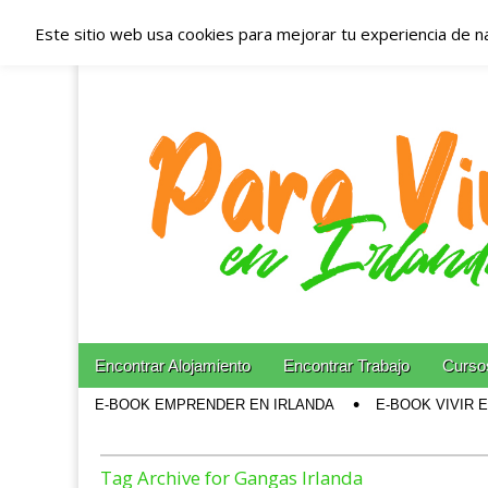
Este sitio web usa cookies para mejorar tu experiencia de n
Españoles en Irl
Irlanda – Aloja
Blog dedicado a los que viven, estudian y trabajan e
Skip to content
Encontrar Alojamiento
Encontrar Trabajo
Cursos
Main menu
E-BOOK EMPRENDER EN IRLANDA
E-BOOK VIVIR 
Sub menu
Tag Archive for Gangas Irlanda