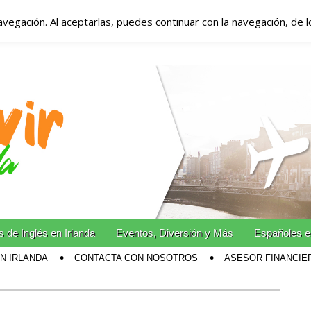
avegación. Al aceptarlas, puedes continuar con la navegación, de 
anda – Vivir en Irla
miento en Irlanda
n Irlanda!
 de Inglés en Irlanda
Eventos, Diversión y Más
Españoles e
EN IRLANDA
CONTACTA CON NOSOTROS
ASESOR FINANCIE