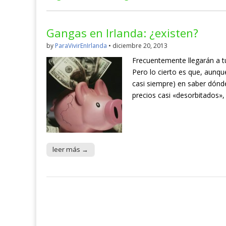
Gangas en Irlanda: ¿existen?
by
ParaVivirEnIrlanda
•
diciembre 20, 2013
Frecuentemente llegarán a tu
Pero lo cierto es que, aunqu
casi siempre) en saber dón
precios casi «desorbitados»
leer más →