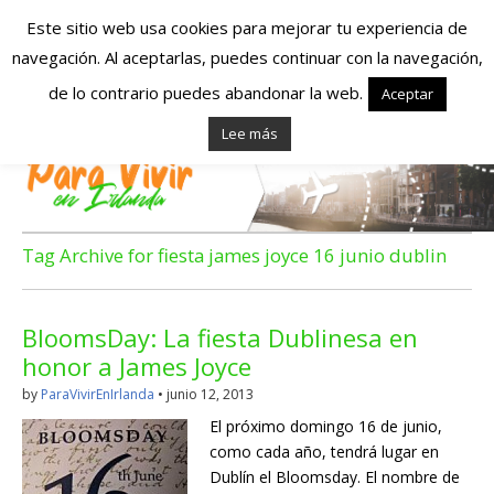
Este sitio web usa cookies para mejorar tu experiencia de
navegación. Al aceptarlas, puedes continuar con la navegación,
Españoles en
de lo contrario puedes abandonar la web.
Aceptar
Lee más
Irlanda – Vivir en
Irlanda – Trabajo
en Irlanda –
Tag Archive for fiesta james joyce 16 junio dublin
Alojamiento en
BloomsDay: La fiesta Dublinesa en
Irlanda
honor a James Joyce
by
ParaVivirEnIrlanda
•
junio 12, 2013
Blog dedicado a los que viven, estudian y trabajan en
El próximo domingo 16 de junio,
Irlanda!
como cada año, tendrá lugar en
Dublín el Bloomsday. El nombre de