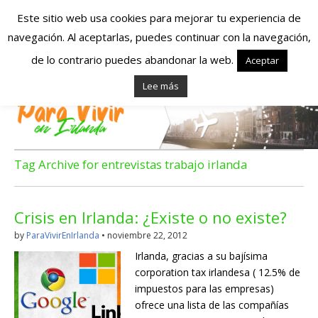
Este sitio web usa cookies para mejorar tu experiencia de
navegación. Al aceptarlas, puedes continuar con la navegación,
Españoles en
de lo contrario puedes abandonar la web.
Aceptar
Lee más
Irlanda – Vivir en
Irlanda – Trabajo
en Irlanda –
Tag Archive for entrevistas trabajo irlanda
Alojamiento en
Crisis en Irlanda: ¿Existe o no existe?
Irlanda
by
ParaVivirEnIrlanda
•
noviembre 22, 2012
Irlanda, gracias a su bajísima
Blog dedicado a los que viven, estudian y trabajan en
corporation tax irlandesa ( 12.5% de
Irlanda!
impuestos para las empresas)
ofrece una lista de las compañías