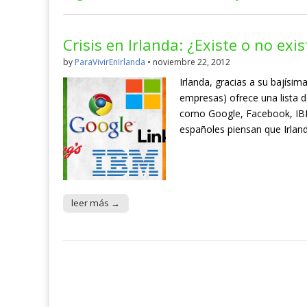
Crisis en Irlanda: ¿Existe o no exis
by
ParaVivirEnIrlanda
•
noviembre 22, 2012
Irlanda, gracias a su bajísim
empresas) ofrece una lista d
como Google, Facebook, IBM,
españoles piensan que Irland
leer más →