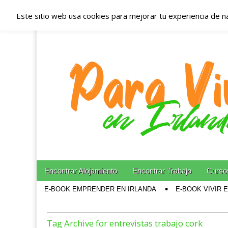
Este sitio web usa cookies para mejorar tu experiencia de n
Españoles en Irl
Irlanda – Aloja
Blog dedicado a los que viven, estudian y trabajan e
Skip to content
Encontrar Alojamiento
Encontrar Trabajo
Cursos
Main menu
E-BOOK EMPRENDER EN IRLANDA
E-BOOK VIVIR 
Sub menu
Tag Archive for entrevistas trabajo cork