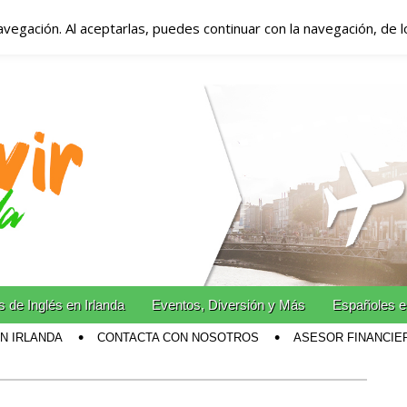
avegación. Al aceptarlas, puedes continuar con la navegación, de 
anda – Vivir en Irla
miento en Irlanda
n Irlanda!
 de Inglés en Irlanda
Eventos, Diversión y Más
Españoles e
EN IRLANDA
CONTACTA CON NOSOTROS
ASESOR FINANCIE