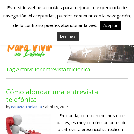
Este sitio web usa cookies para mejorar tu experiencia de
navegación. Al aceptarlas, puedes continuar con la navegación,
Españoles en
de lo contrario puedes abandonar la web.
Aceptar
Lee más
Irlanda – Vivir en
Irlanda – Trabajo
en Irlanda –
Tag Archive for entrevista telefónica
Alojamiento en
Cómo abordar una entrevista
Irlanda
telefónica
by
ParaVivirEnIrlanda
•
abril 19, 2017
Blog dedicado a los que viven, estudian y trabajan en
En Irlanda, como en muchos otros
Irlanda!
países, es muy común que antes de
la entrevista presencial se realicen