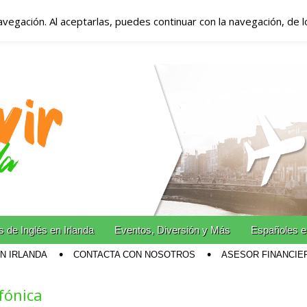
avegación. Al aceptarlas, puedes continuar con la navegación, de 
anda – Vivir en Irla
miento en Irlanda
n Irlanda!
 de Inglés en Irlanda
Eventos, Diversión y Más
Españoles e
EN IRLANDA
CONTACTA CON NOSOTROS
ASESOR FINANCIE
fónica