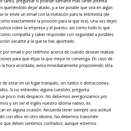
r tanto, preguntar si podrían llamarte más tarde (intenta
s queriéndolo dejar atado, y a ser posible que sea en algún
te envíe un email con la invitación para la entrevista (de
como exactamente la posición para la que era). Una vez dejes
austiva sobre la empresa y el puesto, así como todo lo que
 como compañía y saber responder con seguridad a posibles
sición vacante a la que te has apuntado.
te por email o por teléfono acerca de cuándo desean realizar
pciones para que elijas la que mejor te convenga. En caso de
 a la hora acordada, avisa inmediatamente proponiendo otra
de estar en un lugar tranquilo, sin ruidos o distracciones,
dos. Si no entiendes alguna cuestión, pregunta
en un poco más despacio. No debemos avergonzarnos por
s y sin ser el inglés nuestro idioma nativo, es
tan en alguna ocasión. Recuerda tener siempre una actitud
ndo con ellos en otro idioma. No debemos transmitir
sino que deben sentirnos confiados, aunque estemos