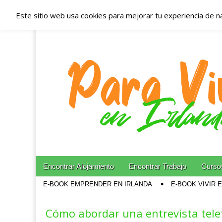
Este sitio web usa cookies para mejorar tu experiencia de n
Españoles en Irl
Irlanda – Aloja
Blog dedicado a los que viven, estudian y trabajan e
Skip to content
Encontrar Alojamiento
Encontrar Trabajo
Cursos
Main menu
E-BOOK EMPRENDER EN IRLANDA
E-BOOK VIVIR 
Sub menu
Cómo abordar una entrevista tele