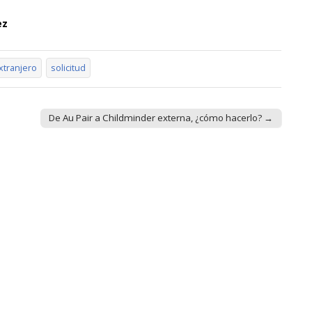
ez
xtranjero
solicitud
De Au Pair a Childminder externa, ¿cómo hacerlo? →