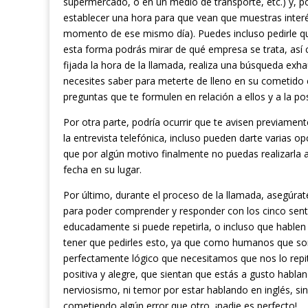
supermercado, o en un medio de transporte, etc.) y, po
establecer una hora para que vean que muestras interé
momento de ese mismo día). Puedes incluso pedirle que 
esta forma podrás mirar de qué empresa se trata, así 
fijada la hora de la llamada, realiza una búsqueda exh
necesites saber para meterte de lleno en su cometido
preguntas que te formulen en relación a ellos y a la po
Por otra parte, podría ocurrir que te avisen previamen
la entrevista telefónica, incluso pueden darte varias o
que por algún motivo finalmente no puedas realizarla
fecha en su lugar.
Por último, durante el proceso de la llamada, asegúrate 
para poder comprender y responder con los cinco senti
educadamente si puede repetirla, o incluso que habl
tener que pedirles esto, ya que como humanos que somo
perfectamente lógico que necesitamos que nos lo repi
positiva y alegre, que sientan que estás a gusto habla
nerviosismo, ni temor por estar hablando en inglés, 
cometiendo algún error que otro, ¡nadie es perfecto!