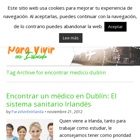
Este sitio web usa cookies para mejorar tu experiencia de
navegación. Al aceptarlas, puedes continuar con la navegación,
Españoles en
de lo contrario puedes abandonar la web.
Aceptar
Lee más
Irlanda – Vivir en
Irlanda – Trabajo
en Irlanda –
Tag Archive for encontrar medico dublin
Alojamiento en
Encontrar un médico en Dublín: El
Irlanda
sistema sanitario Irlandés
by
ParaVivirEnIrlanda
•
noviembre 21, 2012
Blog dedicado a los que viven, estudian y trabajan en
Quien viene a Irlanda, tanto para
Irlanda!
trabajar como estudiar, le
aconsejamos tener como prioridad