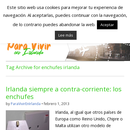
Este sitio web usa cookies para mejorar tu experiencia de
navegación. Al aceptarlas, puedes continuar con la navegación,
Españoles en
de lo contrario puedes abandonar la web.
Aceptar
Lee más
Irlanda – Vivir en
Irlanda – Trabajo
en Irlanda –
Tag Archive for enchufes irlanda
Alojamiento en
Irlanda siempre a contra-corriente: los
Irlanda
enchufes
by
ParaVivirEnIrlanda
•
febrero 1, 2013
Blog dedicado a los que viven, estudian y trabajan en
Irlanda, al igual que otros países de
Irlanda!
Europa como Reino Unido, Chipre o
Malta utilizan otro modelo de