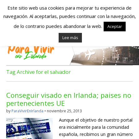
Este sitio web usa cookies para mejorar tu experiencia de
navegación. Al aceptarlas, puedes continuar con la navegación,
Españoles en
de lo contrario puedes abandonar la web.
Aceptar
Lee más
Irlanda – Vivir en
Irlanda – Trabajo
en Irlanda –
Tag Archive for el salvador
Alojamiento en
Conseguir visado en Irlanda; paises no
Irlanda
pertenecientes UE
by
ParaVivirEnIrlanda
•
noviembre 25, 2013
Blog dedicado a los que viven, estudian y trabajan en
Aunque el objetivo de nuestro portal
Irlanda!
era inicialmente para la comunidad
española, recibimos un gran número