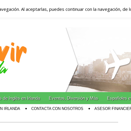
avegación. Al aceptarlas, puedes continuar con la navegación, de 
anda – Vivir en Irla
miento en Irlanda
n Irlanda!
 de Inglés en Irlanda
Eventos, Diversión y Más
Españoles e
EN IRLANDA
CONTACTA CON NOSOTROS
ASESOR FINANCIE