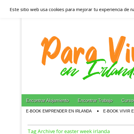
Este sitio web usa cookies para mejorar tu experiencia de n
Españoles en Irl
Irlanda – Aloja
Blog dedicado a los que viven, estudian y trabajan e
Skip to content
Encontrar Alojamiento
Encontrar Trabajo
Cursos
Main menu
E-BOOK EMPRENDER EN IRLANDA
E-BOOK VIVIR 
Sub menu
Tag Archive for easter week irlanda