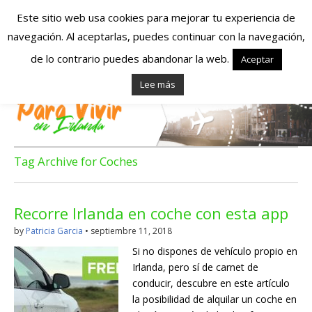
Este sitio web usa cookies para mejorar tu experiencia de
navegación. Al aceptarlas, puedes continuar con la navegación,
Españoles en
de lo contrario puedes abandonar la web.
Aceptar
Lee más
Irlanda – Vivir en
Irlanda – Trabajo
en Irlanda –
Tag Archive for Coches
Alojamiento en
Recorre Irlanda en coche con esta app
Irlanda
by
Patricia Garcia
•
septiembre 11, 2018
Si no dispones de vehículo propio en
Blog dedicado a los que viven, estudian y trabajan en
Irlanda, pero sí de carnet de
Irlanda!
conducir, descubre en este artículo
la posibilidad de alquilar un coche en