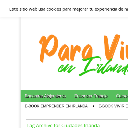
Este sitio web usa cookies para mejorar tu experiencia de n
Españoles en Irl
Irlanda – Aloja
Blog dedicado a los que viven, estudian y trabajan e
Skip to content
Encontrar Alojamiento
Encontrar Trabajo
Cursos
Main menu
E-BOOK EMPRENDER EN IRLANDA
E-BOOK VIVIR 
Sub menu
Tag Archive for Ciudades Irlanda