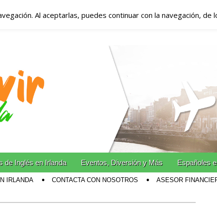
avegación. Al aceptarlas, puedes continuar con la navegación, de 
anda – Vivir en Irla
miento en Irlanda
n Irlanda!
 de Inglés en Irlanda
Eventos, Diversión y Más
Españoles e
EN IRLANDA
CONTACTA CON NOSOTROS
ASESOR FINANCIE