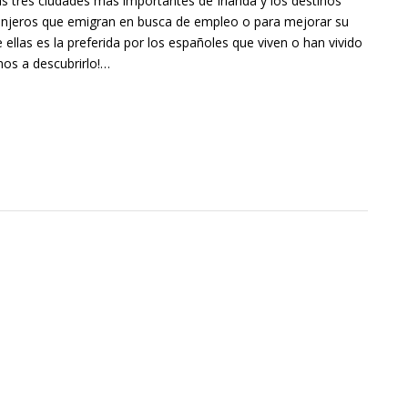
as tres ciudades más importantes de Irlanda y los destinos
ranjeros que emigran en busca de empleo o para mejorar su
de ellas es la preferida por los españoles que viven o han vivido
nos a descubrirlo!…