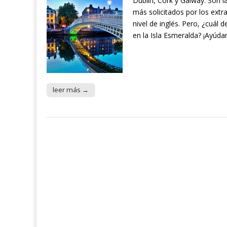
Dublín, Cork y Galway. Son l
más solicitados por los ext
nivel de inglés. Pero, ¿cuál 
en la Isla Esmeralda? ¡Ayúda
leer más →