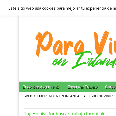
Este sitio web usa cookies para mejorar tu experiencia de n
Españoles en Irl
Irlanda – Aloja
Blog dedicado a los que viven, estudian y trabajan e
Skip to content
Encontrar Alojamiento
Encontrar Trabajo
Cursos
Main menu
E-BOOK EMPRENDER EN IRLANDA
E-BOOK VIVIR 
Sub menu
Tag Archive for buscar trabajo facebook