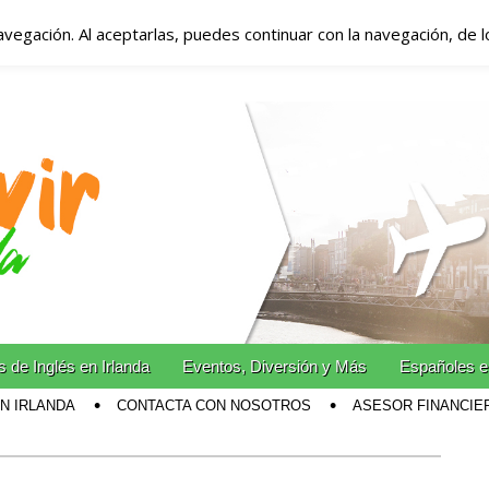
avegación. Al aceptarlas, puedes continuar con la navegación, de 
anda – Vivir en Irla
miento en Irlanda
n Irlanda!
 de Inglés en Irlanda
Eventos, Diversión y Más
Españoles e
EN IRLANDA
CONTACTA CON NOSOTROS
ASESOR FINANCIE