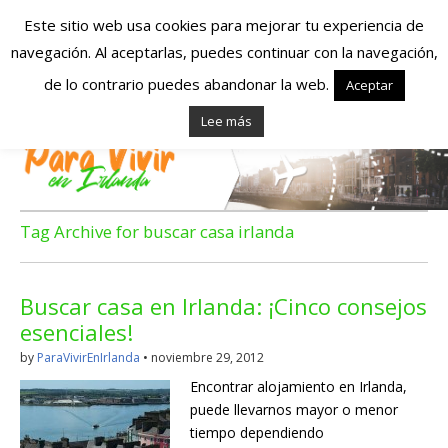
Este sitio web usa cookies para mejorar tu experiencia de
navegación. Al aceptarlas, puedes continuar con la navegación,
Españoles en
de lo contrario puedes abandonar la web.
Aceptar
Lee más
Irlanda – Vivir en
Irlanda – Trabajo
en Irlanda –
Tag Archive for buscar casa irlanda
Alojamiento en
Buscar casa en Irlanda: ¡Cinco consejos
Irlanda
esenciales!
by
ParaVivirEnIrlanda
•
noviembre 29, 2012
Blog dedicado a los que viven, estudian y trabajan en
Encontrar alojamiento en Irlanda,
Irlanda!
puede llevarnos mayor o menor
tiempo dependiendo