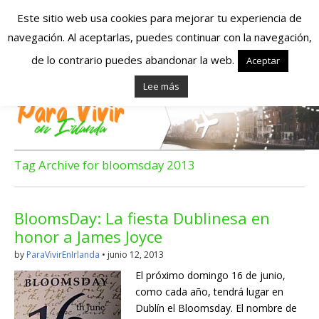
Este sitio web usa cookies para mejorar tu experiencia de
navegación. Al aceptarlas, puedes continuar con la navegación,
Españoles en
de lo contrario puedes abandonar la web.
Aceptar
Lee más
Irlanda – Vivir en
Irlanda – Trabajo
en Irlanda –
Tag Archive for bloomsday 2013
Alojamiento en
BloomsDay: La fiesta Dublinesa en
Irlanda
honor a James Joyce
by
ParaVivirEnIrlanda
•
junio 12, 2013
Blog dedicado a los que viven, estudian y trabajan en
El próximo domingo 16 de junio,
Irlanda!
como cada año, tendrá lugar en
Dublín el Bloomsday. El nombre de