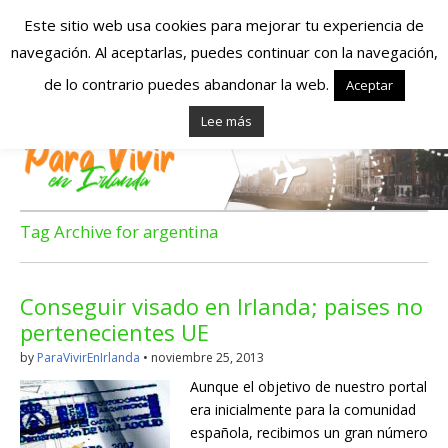
Este sitio web usa cookies para mejorar tu experiencia de
navegación. Al aceptarlas, puedes continuar con la navegación,
Españoles en
de lo contrario puedes abandonar la web.
Aceptar
Lee más
Irlanda – Vivir en
Irlanda – Trabajo
en Irlanda –
Tag Archive for argentina
Alojamiento en
Conseguir visado en Irlanda; paises no
Irlanda
pertenecientes UE
by
ParaVivirEnIrlanda
•
noviembre 25, 2013
Blog dedicado a los que viven, estudian y trabajan en
Aunque el objetivo de nuestro portal
Irlanda!
era inicialmente para la comunidad
española, recibimos un gran número