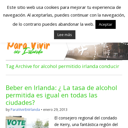
Este sitio web usa cookies para mejorar tu experiencia de
navegación. Al aceptarlas, puedes continuar con la navegación,
Españoles en
de lo contrario puedes abandonar la web.
Aceptar
Lee más
Irlanda – Vivir en
Irlanda – Trabajo
en Irlanda –
Tag Archive for alcohol permitido irlanda conducir
Alojamiento en
Beber en Irlanda: ¿ La tasa de alcohol
Irlanda
permitida es igual en todas las
ciudades?
Blog dedicado a los que viven, estudian y trabajan en
by
ParaVivirEnIrlanda
•
enero 29, 2013
Irlanda!
El consejero regional del condado
de Kerry, una fantástica región del