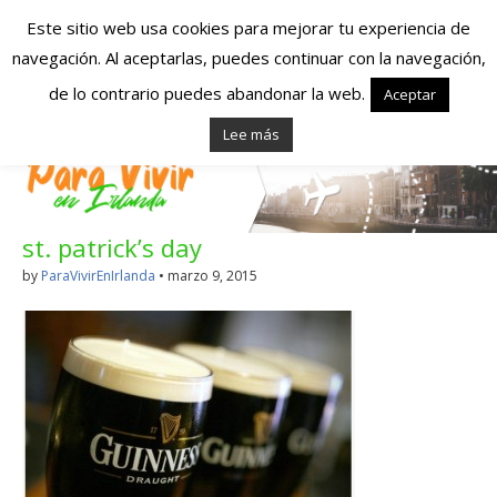
Este sitio web usa cookies para mejorar tu experiencia de
navegación. Al aceptarlas, puedes continuar con la navegación,
Españoles en
de lo contrario puedes abandonar la web.
Aceptar
Lee más
Irlanda – Vivir en
Irlanda – Trabajo
st. patrick’s day
en Irlanda –
by
ParaVivirEnIrlanda
•
marzo 9, 2015
Alojamiento en
Irlanda
Blog dedicado a los que viven, estudian y trabajan en
Irlanda!