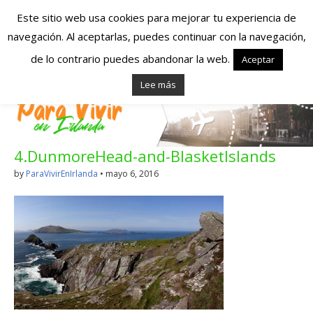
Este sitio web usa cookies para mejorar tu experiencia de
navegación. Al aceptarlas, puedes continuar con la navegación,
Españoles en
de lo contrario puedes abandonar la web.
Aceptar
Lee más
Irlanda – Vivir en
Irlanda – Trabajo
4.DunmoreHead-and-BlasketIslands
en Irlanda –
by
ParaVivirEnIrlanda
•
mayo 6, 2016
Alojamiento en
Irlanda
Blog dedicado a los que viven, estudian y trabajan en
Irlanda!