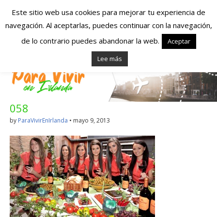
Este sitio web usa cookies para mejorar tu experiencia de
navegación. Al aceptarlas, puedes continuar con la navegación,
Españoles en
de lo contrario puedes abandonar la web.
Aceptar
Lee más
Irlanda – Vivir en
Irlanda – Trabajo
058
en Irlanda –
by
ParaVivirEnIrlanda
•
mayo 9, 2013
Alojamiento en
Irlanda
Blog dedicado a los que viven, estudian y trabajan en
Irlanda!