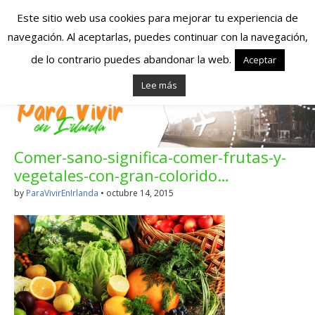
Este sitio web usa cookies para mejorar tu experiencia de
navegación. Al aceptarlas, puedes continuar con la navegación,
Españoles en
de lo contrario puedes abandonar la web.
Aceptar
Lee más
Irlanda – Vivir en
Irlanda – Trabajo
Comer-sano-significa-comer-frutas-y-
en Irlanda –
vegetales-con-gran-colorido…
Alojamiento en
by
ParaVivirEnIrlanda
•
octubre 14, 2015
Irlanda
Blog dedicado a los que viven, estudian y trabajan en
Irlanda!