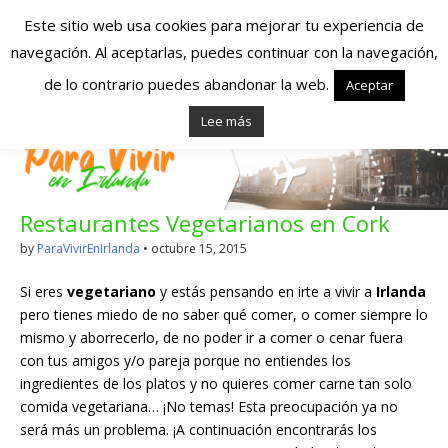
Este sitio web usa cookies para mejorar tu experiencia de
navegación. Al aceptarlas, puedes continuar con la navegación,
Españoles en
de lo contrario puedes abandonar la web.
Aceptar
Lee más
Irlanda – Vivir en
Irlanda – Trabajo
Restaurantes Vegetarianos en Cork
en Irlanda –
by
ParaVivirEnIrlanda
•
octubre 15, 2015
Alojamiento en
Si eres
vegetariano
y estás pensando en irte a vivir a
Irlanda
Irlanda
pero tienes miedo de no saber qué comer, o comer siempre lo
mismo y aborrecerlo, de no poder ir a comer o cenar fuera
con tus amigos y/o pareja porque no entiendes los
Blog dedicado a los que viven, estudian y trabajan en
ingredientes de los platos y no quieres comer carne tan solo
Irlanda!
comida vegetariana… ¡No temas! Esta preocupación ya no
será más un problema. ¡A continuación encontrarás los