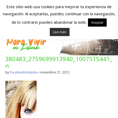
Este sitio web usa cookies para mejorar tu experiencia de
navegación. Al aceptarlas, puedes continuar con la navegación,
Españoles en
de lo contrario puedes abandonar la web.
Aceptar
Lee más
Irlanda – Vivir en
Irlanda – Trabajo
380483_2759699913940_1007515441_
en Irlanda –
n
Alojamiento en
by
ParaVivirEnIrlanda
•
noviembre 21, 2012
Irlanda
Blog dedicado a los que viven, estudian y trabajan en
Irlanda!