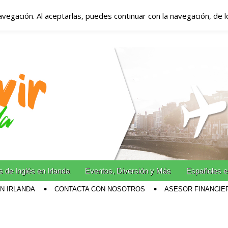
avegación. Al aceptarlas, puedes continuar con la navegación, de 
anda – Vivir en Irla
miento en Irlanda
n Irlanda!
 de Inglés en Irlanda
Eventos, Diversión y Más
Españoles e
EN IRLANDA
CONTACTA CON NOSOTROS
ASESOR FINANCIE