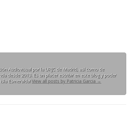
ón Audiovisual por la URJC de Madrid, así como de
da desde 2013. Es un placer escribir en este blog y poder
 isla Esmeralda!
View all posts by Patricia Garcia
→