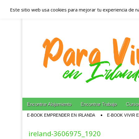
Este sitio web usa cookies para mejorar tu experiencia de n
Españoles en Irl
Irlanda – Aloja
Blog dedicado a los que viven, estudian y trabajan e
Skip to content
Encontrar Alojamiento
Encontrar Trabajo
Cursos
Main menu
E-BOOK EMPRENDER EN IRLANDA
E-BOOK VIVIR 
Sub menu
ireland-3606975_1920