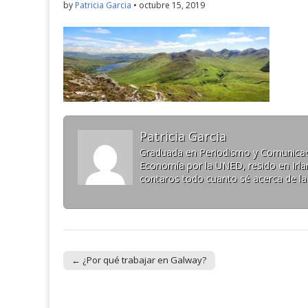
by
Patricia Garcia
•
octubre 15, 2019
Patricia Garcia
Graduada en Periodismo y Comunicaci
Economía por la UNED, resido en Irlan
contaros todo cuanto sé acerca de la
← ¿Por qué trabajar en Galway?
Post navigation