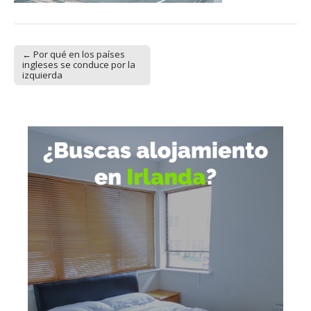
← Por qué en los países
Post navigation
ingleses se conduce por la
izquierda