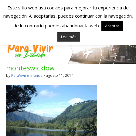
Este sitio web usa cookies para mejorar tu experiencia de
navegación. Al aceptarlas, puedes continuar con la navegación,
Españoles en
de lo contrario puedes abandonar la web.
Aceptar
Lee más
Irlanda – Vivir en
Irlanda – Trabajo
monteswicklow
en Irlanda –
by
ParaVivirEnIrlanda
•
agosto 11, 2014
Alojamiento en
Irlanda
Blog dedicado a los que viven, estudian y trabajan en
Irlanda!