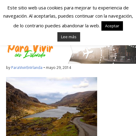
Este sitio web usa cookies para mejorar tu experiencia de
navegación. Al aceptarlas, puedes continuar con la navegación,
Españoles en
de lo contrario puedes abandonar la web.
Aceptar
Lee más
Irlanda – Vivir en
Irlanda – Trabajo
en Irlanda –
by
ParaVivirEnIrlanda
•
mayo 29, 2014
Alojamiento en
Irlanda
Blog dedicado a los que viven, estudian y trabajan en
Irlanda!