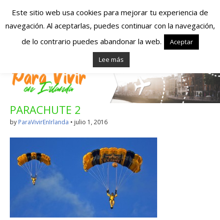
Este sitio web usa cookies para mejorar tu experiencia de
navegación. Al aceptarlas, puedes continuar con la navegación,
Españoles en
de lo contrario puedes abandonar la web.
Aceptar
Lee más
Irlanda – Vivir en
Irlanda – Trabajo
PARACHUTE 2
en Irlanda –
by
ParaVivirEnIrlanda
•
julio 1, 2016
Alojamiento en
Irlanda
Blog dedicado a los que viven, estudian y trabajan en
Irlanda!