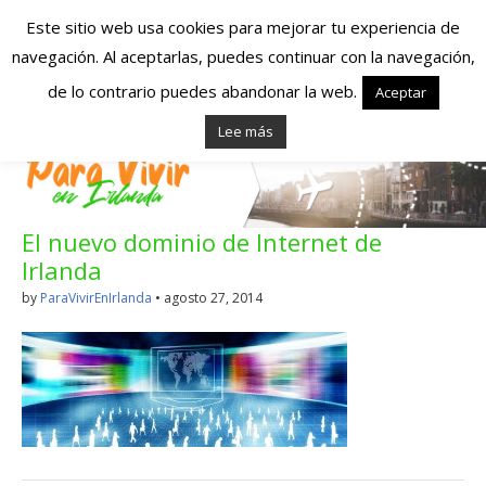
Este sitio web usa cookies para mejorar tu experiencia de
navegación. Al aceptarlas, puedes continuar con la navegación,
Españoles en
de lo contrario puedes abandonar la web.
Aceptar
Lee más
Irlanda – Vivir en
Irlanda – Trabajo
El nuevo dominio de Internet de
en Irlanda –
Irlanda
Alojamiento en
by
ParaVivirEnIrlanda
•
agosto 27, 2014
Irlanda
Blog dedicado a los que viven, estudian y trabajan en
Irlanda!