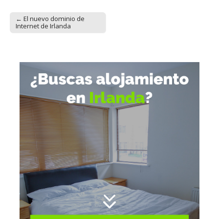
← El nuevo dominio de
Post navigation
Internet de Irlanda