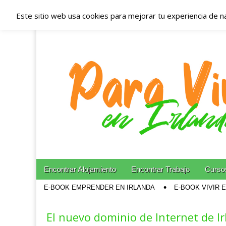
Este sitio web usa cookies para mejorar tu experiencia de n
Españoles en Irl
Irlanda – Aloja
Blog dedicado a los que viven, estudian y trabajan e
Skip to content
Encontrar Alojamiento
Encontrar Trabajo
Cursos
Main menu
E-BOOK EMPRENDER EN IRLANDA
E-BOOK VIVIR 
Sub menu
El nuevo dominio de Internet de I