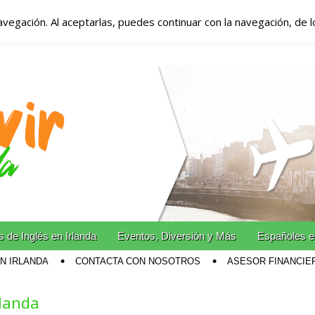
avegación. Al aceptarlas, puedes continuar con la navegación, de 
anda – Vivir en Irla
miento en Irlanda
n Irlanda!
 de Inglés en Irlanda
Eventos, Diversión y Más
Españoles e
EN IRLANDA
CONTACTA CON NOSOTROS
ASESOR FINANCIE
rlanda