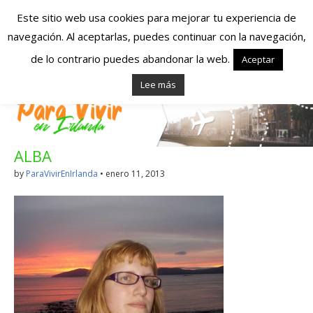
Este sitio web usa cookies para mejorar tu experiencia de
navegación. Al aceptarlas, puedes continuar con la navegación,
Españoles en
de lo contrario puedes abandonar la web.
Aceptar
Lee más
Irlanda – Vivir en
Irlanda – Trabajo
ALBA
en Irlanda –
by
ParaVivirEnIrlanda
•
enero 11, 2013
Alojamiento en
Irlanda
Blog dedicado a los que viven, estudian y trabajan en
Irlanda!