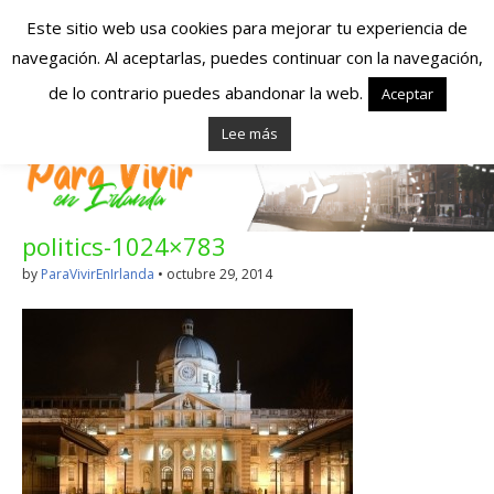
Este sitio web usa cookies para mejorar tu experiencia de
navegación. Al aceptarlas, puedes continuar con la navegación,
Españoles en
de lo contrario puedes abandonar la web.
Aceptar
Lee más
Irlanda – Vivir en
Irlanda – Trabajo
politics-1024×783
en Irlanda –
by
ParaVivirEnIrlanda
•
octubre 29, 2014
Alojamiento en
Irlanda
Blog dedicado a los que viven, estudian y trabajan en
Irlanda!