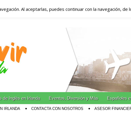
avegación. Al aceptarlas, puedes continuar con la navegación, de 
anda – Vivir en Irla
miento en Irlanda
n Irlanda!
 de Inglés en Irlanda
Eventos, Diversión y Más
Españoles e
EN IRLANDA
CONTACTA CON NOSOTROS
ASESOR FINANCIE