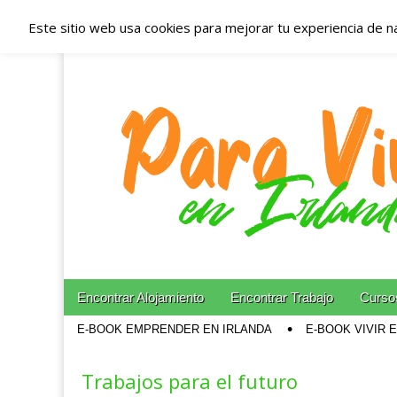
Este sitio web usa cookies para mejorar tu experiencia de n
Españoles en Irl
Irlanda – Aloja
Blog dedicado a los que viven, estudian y trabajan e
Skip to content
Encontrar Alojamiento
Encontrar Trabajo
Cursos
Main menu
E-BOOK EMPRENDER EN IRLANDA
E-BOOK VIVIR 
Sub menu
Trabajos para el futuro