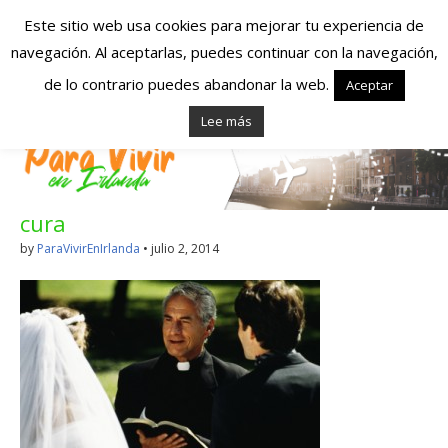
Este sitio web usa cookies para mejorar tu experiencia de
navegación. Al aceptarlas, puedes continuar con la navegación,
Españoles en
de lo contrario puedes abandonar la web.
Aceptar
Lee más
Irlanda – Vivir en
Irlanda – Trabajo
cura
en Irlanda –
by
ParaVivirEnIrlanda
•
julio 2, 2014
Alojamiento en
Irlanda
Blog dedicado a los que viven, estudian y trabajan en
Irlanda!