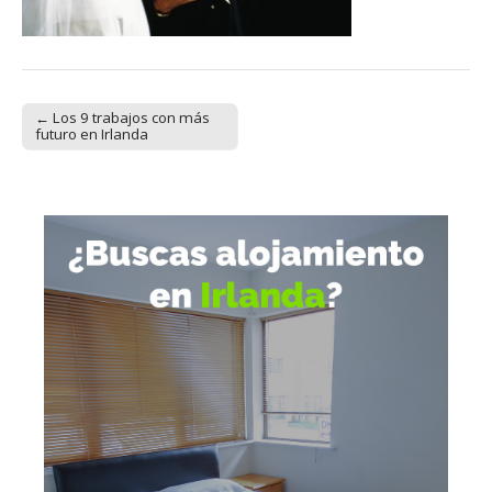
← Los 9 trabajos con más
Post navigation
futuro en Irlanda