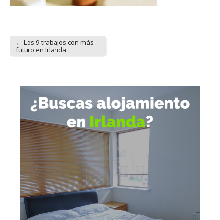
← Los 9 trabajos con más
Post navigation
futuro en Irlanda