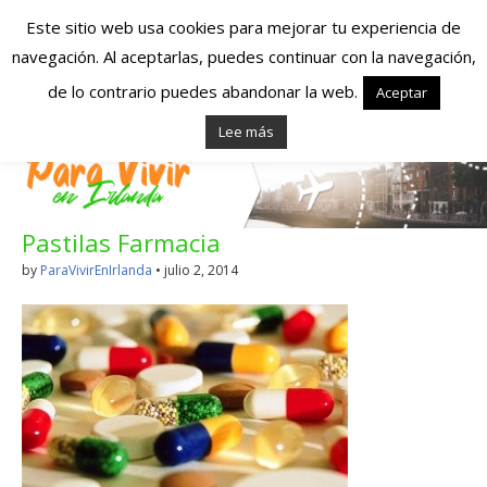
Este sitio web usa cookies para mejorar tu experiencia de
navegación. Al aceptarlas, puedes continuar con la navegación,
Españoles en
de lo contrario puedes abandonar la web.
Aceptar
Lee más
Irlanda – Vivir en
Irlanda – Trabajo
Pastilas Farmacia
en Irlanda –
by
ParaVivirEnIrlanda
•
julio 2, 2014
Alojamiento en
Irlanda
Blog dedicado a los que viven, estudian y trabajan en
Irlanda!