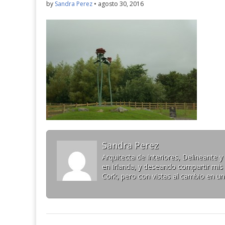
by
Sandra Perez
•
agosto 30, 2016
Sandra Perez
Arquitecta de Interiores, Delineante
en Irlanda, y deseando compartir mis 
Cork, pero con vistas al cambio en u