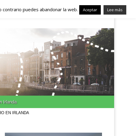
lo contrario puedes abandonar la web.
nda – Trabajo en
Aceptar
Lee más
n Irlanda
RO EN IRLANDA