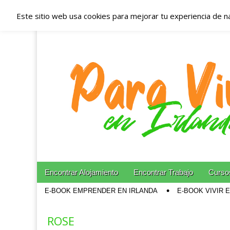
Este sitio web usa cookies para mejorar tu experiencia de n
Españoles en Irl
Irlanda – Aloja
Blog dedicado a los que viven, estudian y trabajan e
Skip to content
Encontrar Alojamiento
Encontrar Trabajo
Cursos
Main menu
E-BOOK EMPRENDER EN IRLANDA
E-BOOK VIVIR 
Sub menu
ROSE