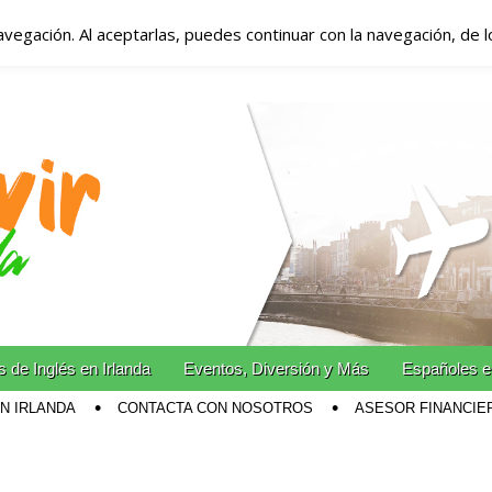
avegación. Al aceptarlas, puedes continuar con la navegación, de 
anda – Vivir en Irla
miento en Irlanda
n Irlanda!
 de Inglés en Irlanda
Eventos, Diversión y Más
Españoles e
EN IRLANDA
CONTACTA CON NOSOTROS
ASESOR FINANCIE