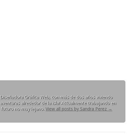
 y Diseñadora Gráfica Web, con más de dos años viviendo
aventuras alrededor de la isla! Actualmente trabajando en
n futuro no muy lejano.
View all posts by Sandra Perez
→