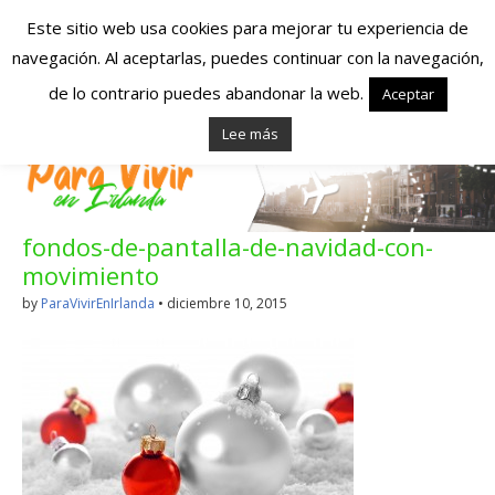
Este sitio web usa cookies para mejorar tu experiencia de
navegación. Al aceptarlas, puedes continuar con la navegación,
Españoles en
de lo contrario puedes abandonar la web.
Aceptar
Lee más
Irlanda – Vivir en
Irlanda – Trabajo
fondos-de-pantalla-de-navidad-con-
en Irlanda –
movimiento
Alojamiento en
by
ParaVivirEnIrlanda
•
diciembre 10, 2015
Irlanda
Blog dedicado a los que viven, estudian y trabajan en
Irlanda!