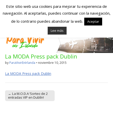
Este sitio web usa cookies para mejorar tu experiencia de
navegación. Al aceptarlas, puedes continuar con la navegación,
Españoles en
de lo contrario puedes abandonar la web.
Aceptar
Lee más
Irlanda – Vivir en
Irlanda – Trabajo
La MODA Press pack Dublin
en Irlanda –
by
ParaVivirEnIrlanda
•
noviembre 10, 2015
Alojamiento en
La MODA Press pack Dublin
Irlanda
← La M.O.D.A ‘Sorteo de 2
Blog dedicado a los que viven, estudian y trabajan en
Post navigation
entradas VIP en Dublín!
Irlanda!