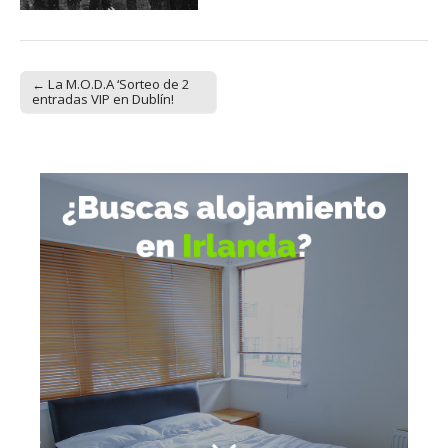
← La M.O.D.A ‘Sorteo de 2
Post navigation
entradas VIP en Dublín!