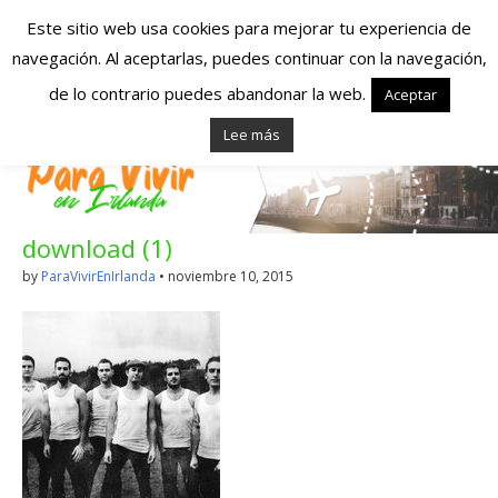
Este sitio web usa cookies para mejorar tu experiencia de
navegación. Al aceptarlas, puedes continuar con la navegación,
Españoles en
de lo contrario puedes abandonar la web.
Aceptar
Lee más
Irlanda – Vivir en
Irlanda – Trabajo
download (1)
en Irlanda –
by
ParaVivirEnIrlanda
•
noviembre 10, 2015
Alojamiento en
Irlanda
Blog dedicado a los que viven, estudian y trabajan en
Irlanda!