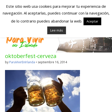
Este sitio web usa cookies para mejorar tu experiencia de
navegación. Al aceptarlas, puedes continuar con la navegación,
Españoles en
de lo contrario puedes abandonar la web.
Aceptar
Lee más
Irlanda – Vivir en
Irlanda – Trabajo
oktoberfest-cerveza
en Irlanda –
by
ParaVivirEnIrlanda
•
septiembre 16, 2014
Alojamiento en
Irlanda
Blog dedicado a los que viven, estudian y trabajan en
Irlanda!