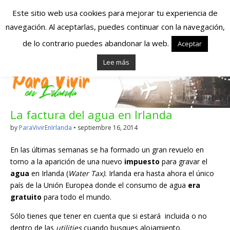
Este sitio web usa cookies para mejorar tu experiencia de
navegación. Al aceptarlas, puedes continuar con la navegación,
Españoles en
de lo contrario puedes abandonar la web.
Aceptar
Lee más
Irlanda – Vivir en
Irlanda – Trabajo
La factura del agua en Irlanda
en Irlanda –
by
ParaVivirEnIrlanda
•
septiembre 16, 2014
Alojamiento en
En las últimas semanas se ha formado un gran revuelo en
Irlanda
torno a la aparición de una nuevo
impuesto
para gravar el
agua
en Irlanda (
Water Tax).
Irlanda era hasta ahora el único
país de la Unión Europea donde el consumo de agua
era
Blog dedicado a los que viven, estudian y trabajan en
gratuito
para todo el mundo.
Irlanda!
Sólo tienes que tener en cuenta que si estará incluida o no
dentro de las
utilities
cuando busques alojamiento.